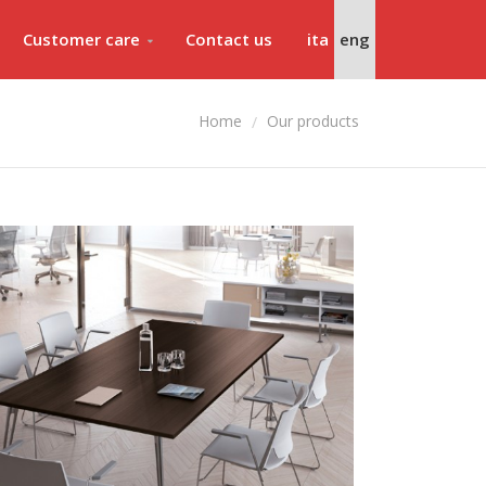
Customer care
Contact us
ita
eng
Our products
Home