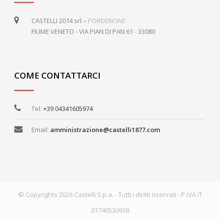
CASTELLI 2014 srl –
PORDENONE
FIUME VENETO - VIA PIAN DI PAN 61 - 33080
COME CONTATTARCI
Tel:
+39 04341605974
Email:
amministrazione@castelli1877.com
© Copyrights 2026 Castelli S.p.a. - Tutti i diritti riservati - P.IVA IT
01746530938